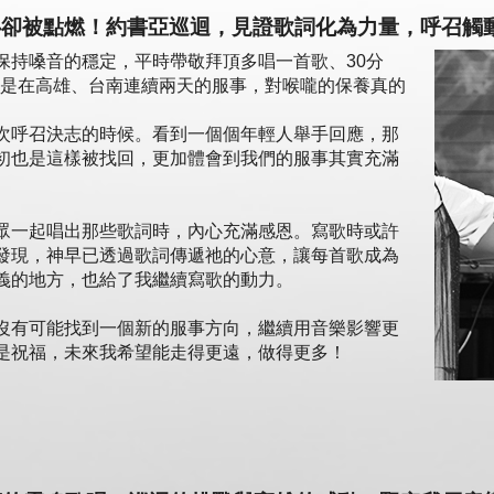
心卻被點燃！約書亞巡迴，見證歌詞化為力量，呼召觸
保持嗓音的穩定，平時帶敬拜頂多唱一首歌、30分
別是在高雄、台南連續兩天的服事，對喉嚨的保養真的
次呼召決志的時候。看到一個個年輕人舉手回應，那
初也是這樣被找回，更加體會到我們的服事其實充滿
眾一起唱出那些歌詞時，內心充滿感恩。寫歌時或許
發現，神早已透過歌詞傳遞祂的心意，讓每首歌成為
義的地方，也給了我繼續寫歌的動力。
沒有可能找到一個新的服事方向，繼續用音樂影響更
是祝福，未來我希望能走得更遠，做得更多！