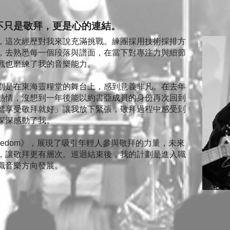
不只是敬拜，更是心的連結。
，這次經歷對我來說充滿挑戰。練團採用技術採排方
，去熟悉每一個段落與譜面，在當下對專注力與細節
戰也磨練了我的音樂能力。
別是在東海靈糧堂的舞台上，感到意義非凡。在去年
熱情，沒想到一年後能以約書亞成員的身份再次回到
鬆享受敬拜就好」讓我放下緊張，敬拜過程中感受到
深深感動了我。
he Freedom》，展現了吸引年輕人參與敬拜的力量，未來
，讓敬拜更有層次。巡迴結束後，我的計劃是進入職
職音樂方向發展。