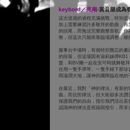
keybord／兆南
-當音樂成為
這次巡迴的過程充滿挑戰，特別是
加上需要練習許多敬拜的歌曲，再
的頭尾，而無法完整跑整首歌。作
衡，但這次只能依靠臨場調整，雖
服事台中場時，有個特別難忘的畫面
的段落，但這場因有淑莉姊彈KB1，
盤，和BV團一起在安可時跳舞敬
住用一隻手彈琴、一隻手錄下那珍
雨滋潤大地，讓神的國降臨在祂的
在最近，我對「神的律法」有新的
義」而抗拒律法，但大衛卻多次讚
保護我們的自由，指引我們活出基
認識神的律法是祝福與指引，而非