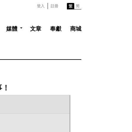
登入
註冊
繁
简
媒體
文章
奉獻
商城
事！