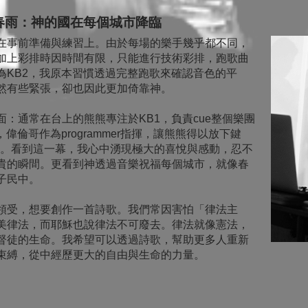
春雨：神的國在每個城市降臨
在事前準備與練習上。由於每場的樂手幾乎都不同，
加上彩排時因時間有限，只能進行技術彩排，跑歌曲
為KB2，我原本習慣透過完整跑歌來確認音色的平
然有些緊張，卻也因此更加倚靠神。
：通常在台上的熊熊專注於KB1，負責cue整個樂團
偉倫哥作為programmer指揮，讓熊熊得以放下鍵
拜。看到這一幕，我心中湧現極大的喜悅與感動，忍不
貴的瞬間。更看到神透過音樂祝福每個城市，就像春
子民中。
領受，想要創作一首詩歌。我們常因害怕「律法主
美律法，而耶穌也說律法不可廢去。律法就像憲法，
督徒的生命。我希望可以透過詩歌，幫助更多人重新
束縛，從中經歷更大的自由與生命的力量。