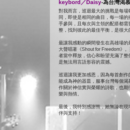
keybord／Daisy
-為台灣渴
對我而言，巡迴最大的挑戰是每場
同，即使是相同的曲目，每一場的
手參與，且每次與主領的配搭都需
整，找到彼此的最佳平衡，是很大
最讓我感動的瞬間發生在高雄場的最後
大聲唱著《Shout for Fre
者當中釋放，信心和盼望充滿了整
是無法用言語形容的震撼。
巡迴讓我更加感恩，因為每首創作
能成為神的器皿，服事台灣每個渴
作關於神信實與榮耀的詩歌，也期
樂與熱情。
最後，我特別感謝熊，她無論在現
伴與支持！