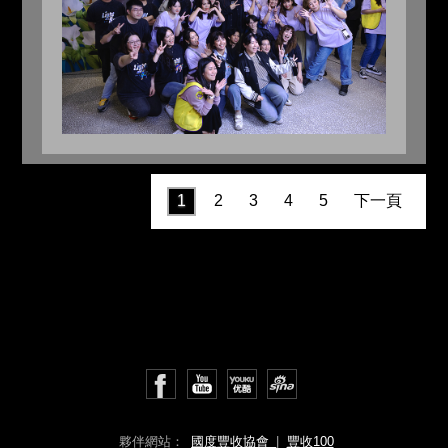
1
2
3
4
5
下一頁
夥伴網站：
國度豐收協會
|
豐收100