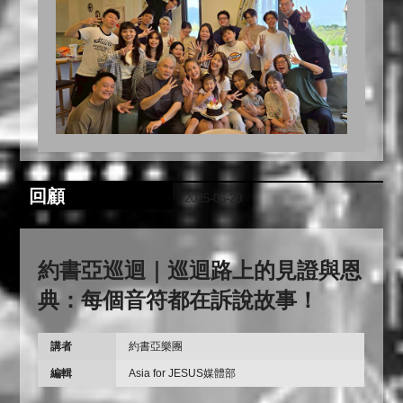
回顧
2025-05-20
約書亞巡迴｜巡迴路上的見證與恩
典：每個音符都在訴說故事！
講者
約書亞樂團
編輯
Asia for JESUS媒體部