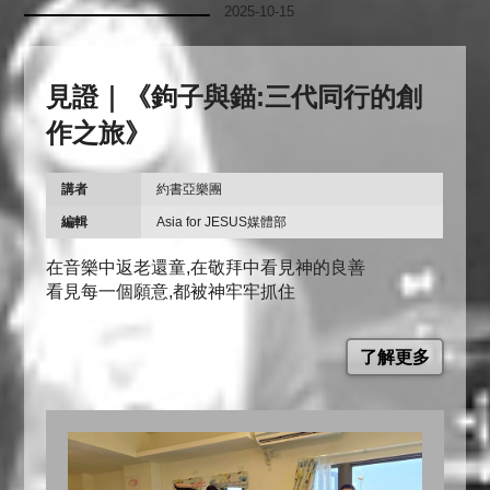
2025-10-15
見證｜《鉤子與錨:三代同行的創
作之旅》
講者
約書亞樂團
編輯
Asia for JESUS媒體部
在音樂中返老還童,在敬拜中看見神的良善
看見每一個願意,都被神牢牢抓住
了解更多