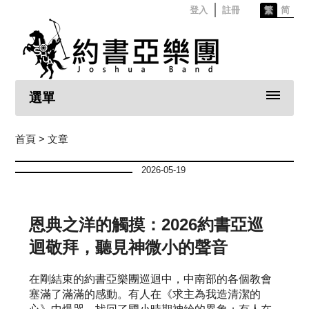
登入
註冊
繁
简
選單
首頁
> 文章
2026-05-19
恩典之洋的觸摸：2026約書亞巡
迴敬拜，聽見神微小的聲音
在剛結束的約書亞樂團巡迴中，中南部的各個教會
塞滿了滿滿的感動。有人在《求主為我造清潔的