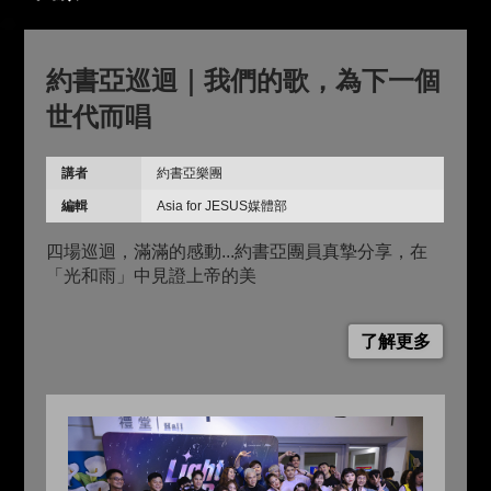
約書亞巡迴｜我們的歌，為下一個
世代而唱
講者
約書亞樂團
編輯
Asia for JESUS媒體部
四場巡迴，滿滿的感動...約書亞團員真摯分享，在
「光和雨」中見證上帝的美
了解更多