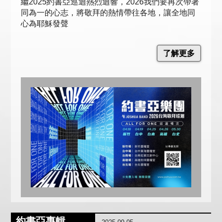
繼2025約書亞巡迴熱烈迴響，2026我們要再次帶著
同為一的心志，將敬拜的熱情帶往各地，讓全地同
心為耶穌發聲
了解更多
約書亞專輯