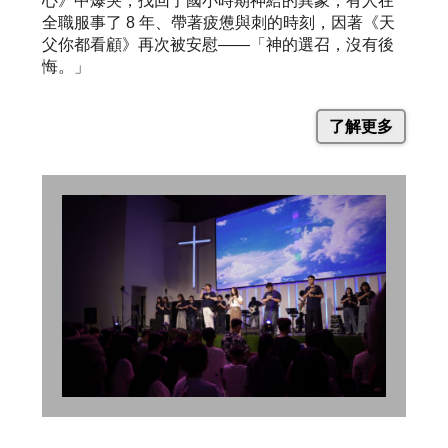
心》中爆哭，找回了國小時期神給的異象；有人在
全職服事了 8 年、帶著疲憊與刺的時刻，因著《天
父你都看顧》再次被安慰——「神的選召，沒有後
悔。」
了解更多