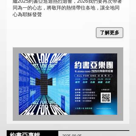
繼2025約書亞巡迴熱烈迴響，2026我們要再次帶著
同為一的心志，將敬拜的熱情帶往各地，讓全地同
心為耶穌發聲
了解更多
約書亞專輯