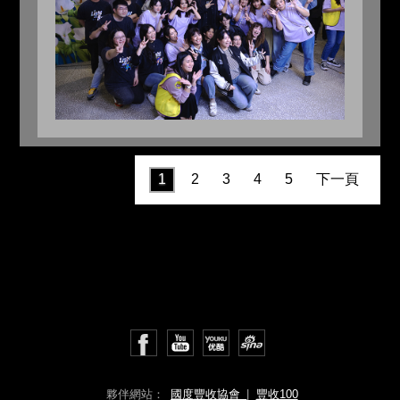
1
2
3
4
5
下一頁
夥伴網站：
國度豐收協會
|
豐收100