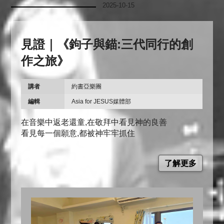
2025-10-15
見證｜《鉤子與錨:三代同行的創
作之旅》
講者
約書亞樂團
編輯
Asia for JESUS媒體部
在音樂中返老還童,在敬拜中看見神的良善
看見每一個願意,都被神牢牢抓住
了解更多