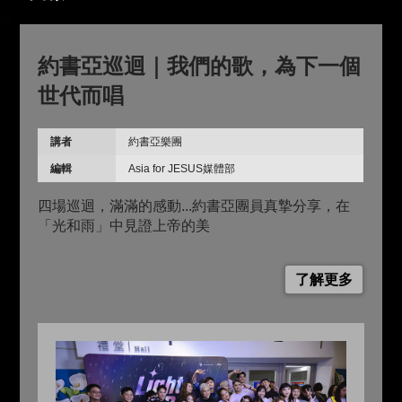
約書亞巡迴｜我們的歌，為下一個
世代而唱
講者
約書亞樂團
編輯
Asia for JESUS媒體部
四場巡迴，滿滿的感動...約書亞團員真摯分享，在
「光和雨」中見證上帝的美
了解更多