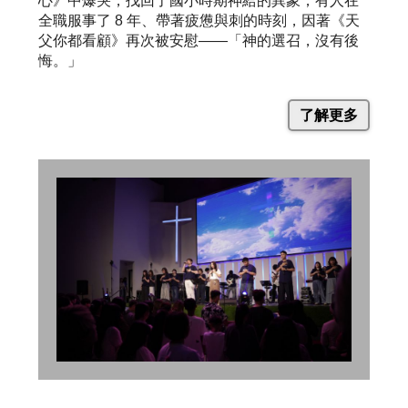
心》中爆哭，找回了國小時期神給的異象；有人在
全職服事了 8 年、帶著疲憊與刺的時刻，因著《天
父你都看顧》再次被安慰——「神的選召，沒有後
悔。」
了解更多