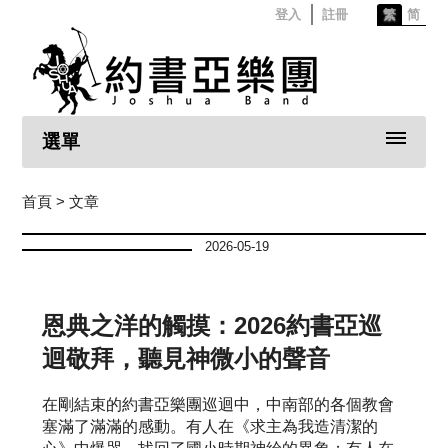
登入
註冊
繁
简
選單
首頁
> 文章
2026-05-19
恩典之洋的觸摸：2026約書亞巡
迴敬拜，聽見神微小的聲音
在剛結束的約書亞樂團巡迴中，中南部的各個教會
塞滿了滿滿的感動。有人在《求主為我造清潔的