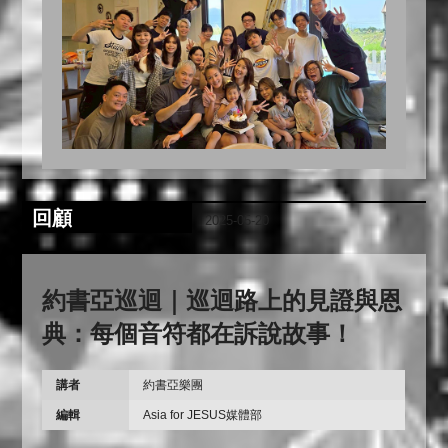
回顧
2025-05-20
約書亞巡迴｜巡迴路上的見證與恩
典：每個音符都在訴說故事！
講者
約書亞樂團
編輯
Asia for JESUS媒體部